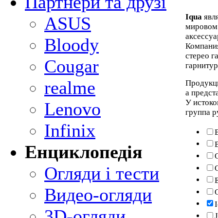
Партнери та друзі
Iqua
явл
ASUS
мировом
аксессуа
Bloody
Компания
стерео г
Cougar
гарнитур
realme
Продукц
а предст
У истоко
Lenovo
группа р
Infinix
Енциклопедія
Огляди і тести
Видео-огляди
3D-огляди