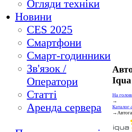
Огляди техніки
Новини
CES 2025
Смартфони
Смарт-годинники
Зв'язок /
Авт
Iqu
Оператори
Статті
На голов
→
Аренда сервера
Каталог 
→
Автога