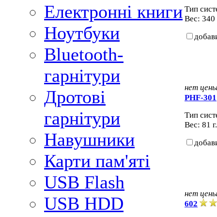
Електронні книги
Тип сист
Вес: 340
Ноутбуки
добав
Bluetooth-
гарнітури
нет цен
Дротові
PHF-301
гарнітури
Тип сист
Вес: 81 г
Навушники
добав
Карти пам'яті
USB Flash
нет цен
USB HDD
602