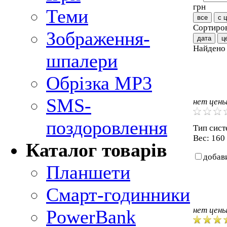
грн
Теми
все
с 
Сортиров
Зображення-
дата
ц
Найден
шпалери
Обрізка MP3
SMS-
нет цен
поздоровлення
Тип сист
Вес: 160
Каталог товарів
добав
Планшети
Смарт-годинники
нет цен
PowerBank