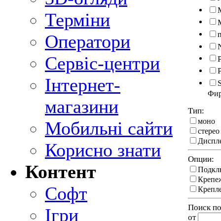
Терміни
Оператори
Сервіс-центри
Інтернет-
Фи
магазини
Тип:
моно
Мобильні сайти
стерео
Диспл
Корисно знати
Опции:
Контент
Подклю
Крепеж
Софт
Крепле
Поиск по
Ігри
от